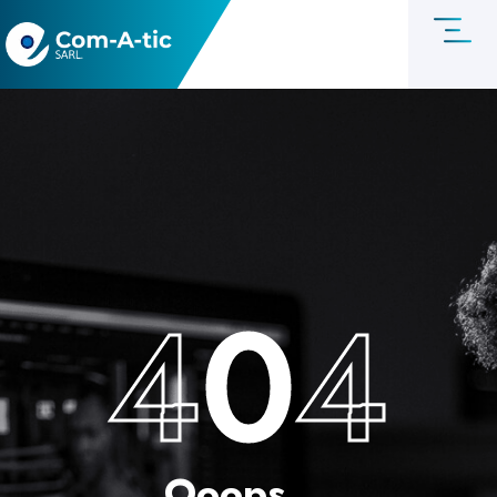
4
0
4
Ooops....